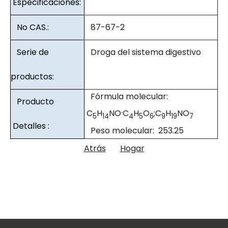
Especificaciones:
No CAS.:
87-67-2
Serie de
Droga del sistema digestivo
productos:
Fórmula molecular:
Producto
.
C
H
NO
C
H
O
;C
H
NO
5
14
4
5
6
9
19
7
Detalles :
Peso molecular: 253.25
Atrás
Hogar