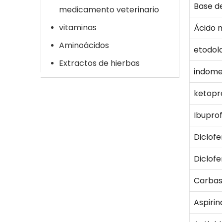
Base d
medicamento veterinario
vitaminas
Ácido 
Aminoácidos
etodol
Extractos de hierbas
indome
ketopr
Ibupro
Diclof
Diclof
Carbas
Aspirin