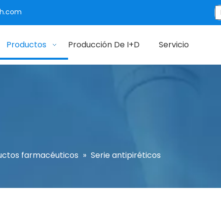
ch.com
Productos
Producción De I+D
Servicio
uctos farmacéuticos
»
Serie antipiréticos