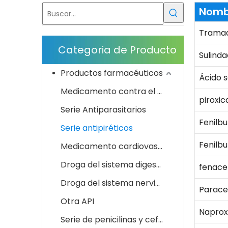
Nomb
Tramad
Categoria de Producto
Sulinda
Productos farmacéuticos
Ácido s
Medicamento contra el cáncer
piroxi
Serie Antiparasitarios
Fenilb
Serie antipiréticos
Fenilb
Medicamento cardiovascular y del sistema sanguíneo
Droga del sistema digestivo
fenace
Droga del sistema nervioso
Parace
Otra API
Naprox
Serie de penicilinas y cefalosporinas