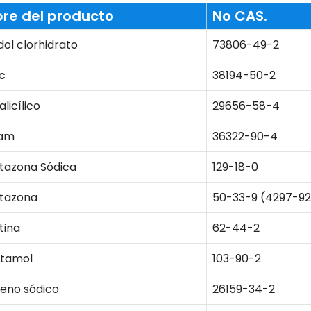
re del producto
No CAS.
ol clorhidrato
73806-49-2
c
38194-50-2
alicílico
29656-58-4
cam
36322-90-4
utazona Sódica
129-18-0
utazona
50-33-9 (4297-92
tina
62-44-2
tamol
103-90-2
eno sódico
26159-34-2