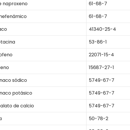
e naproxeno
61-68-7
mefenámico
61-68-7
aco
41340-25-4
tacina
53-86-1
ofeno
22071-15-4
feno
15687-27-1
enaco sódico
5749-67-7
enaco potásico
5749-67-7
alato de calcio
5749-67-7
a
50-78-2