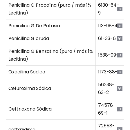
Penicilina G Procaína (pura / más 1%
6130-64-
Lecitina)
9
Penicilina G De Potasio
113-98-4
Penicilina G cruda
61-33-6
Penicilina G Benzatina (pura / más 1%
1538-09-6
Lecitina)
Oxacilina Sódica
1173-88-2
56238-
Cefuroxima Sódica
63-2
74578-
Ceftriaxona Sódica
69-1
72558-
ceftazidima