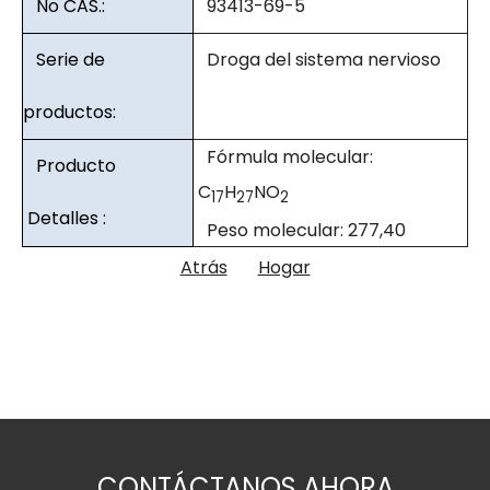
No CAS.:
93413-69-5
Serie de
Droga del sistema nervioso
productos:
Fórmula molecular:
Producto
C
H
NO
17
27
2
Detalles :
Peso molecular: 277,40
Atrás
Hogar
CONTÁCTANOS AHORA