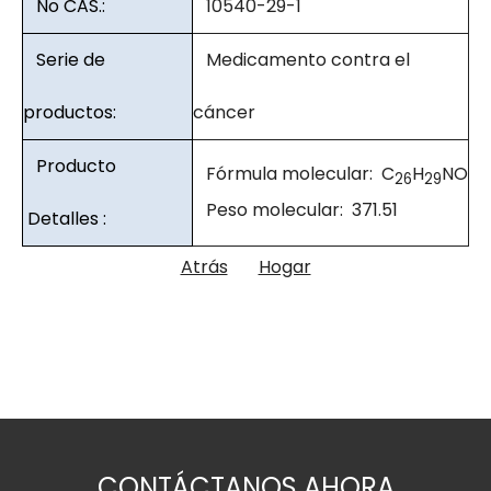
No CAS.:
10540-29-1
Serie de
Medicamento contra el
productos:
cáncer
Producto
Fórmula molecular: C
H
NO
26
29
Peso molecular: 371.51
Detalles :
Atrás
Hogar
CONTÁCTANOS AHORA